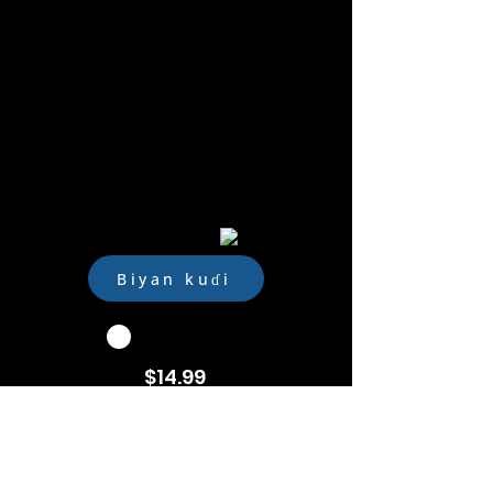
Siyayya/sayayya ta kan layi
Bayanan bayanan mai amfani
Taimakon kira da saƙo
Sadarwar murya/rubutu
Clone akan na'urori har zuwa 2
2 Tabbatar da Factor
Harshe 30
2 Sautin murya
Jerin Lambobin sadarwa
Taɗi
Biyan kuɗi
$14.99
/wata