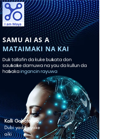
SAMU AI AS A
MATAIMAKI NA KAI
Duk tallafin da kuke buƙata don
sauƙaƙe damuwa na yau da kullun da
haɓaka
ingancin rayuwa
Kalli Gabatarwa
Dubi yadda yake
aiki