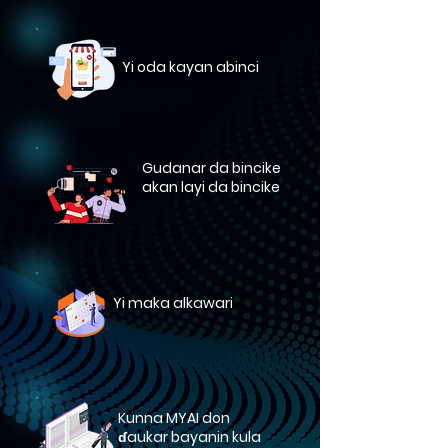
Yi oda kayan abinci
Gudanar da bincike
akan layi da bincike
Yi maka alkawari
Kunna MYAI don
ɗaukar bayanin kula