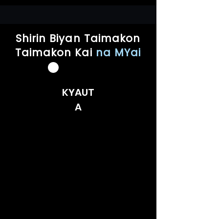
Shirin Biyan
Taimakon
Taimakon Kai
na MYai
KYAUT
A
BASIC
Neman Taimako
Sadarwar murya
Na'ura ɗaya kawai
Harshe
Sautin murya ɗaya
Keɓance MYai