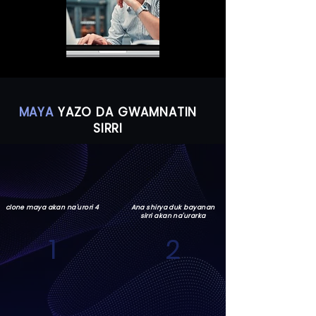
MAYA
YAZO DA GWAMNATIN
SIRRI
clone maya akan na'urori 4
Ana shirya duk bayanan
sirri akan na'urarka
1
2