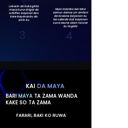
Lokacin da kuka girka
Myai robotics bai taɓa
maya kuna shigar da
samun damar yin amfani
rufaffen bayanai don
da kowane bayanan ku
kare bayananku da
ba saboda duk bayanan
sirrin ku
suna zaune akan na'urar
ku ta gida
3
4
KAI
DA MAYA
BARI
MAYA
TA ZAMA WANDA
KAKE SO TA ZAMA
FARARI, BAKI KO RUWA