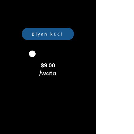
Sabunta shafukan sada zumunta
Lambobin sadarwa
Fassarar Harshen Taɗi Mai sarrafa
kansa
Biyan kuɗi
$9.00
/wata
PREMIUM
Ƙwallon murya
Neman Taimako
Biyan Biyan Kuɗi
Bugawa a kafafen sada zumunta