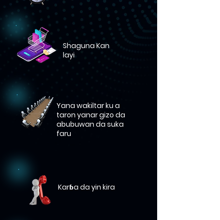
Shaguna Kan
layi
Yana wakiltar ku a
taron yanar gizo da
abubuwan da suka
faru
Karɓa da yin kira